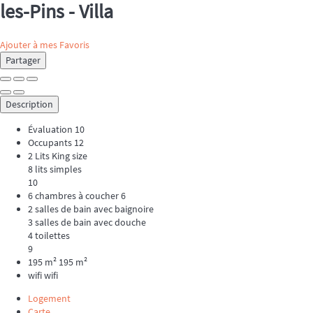
les-Pins -
Villa
Ajouter à mes Favoris
Partager
Description
Évaluation
10
Occupants
12
2 Lits King size
8 lits simples
10
6 chambres à coucher
6
2 salles de bain avec baignoire
3 salles de bain avec douche
4 toilettes
9
195 m²
195 m²
wifi
wifi
Logement
Carte