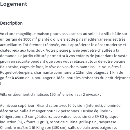
Logement
Description
Voici une magnifique maison pour vos vacances au soleil. La villa bâtie sur
un terrain de 3000 m² planté d’oliviers et de pins méditerranéens est très
accueillante. Entièrement rénovée, vous apprécierez le décor moderne et
chaleureux aux tons doux. Votre piscine privée peut être chauffée à la
demande. Le jardin clôturé permettra à vos enfants de jouer dans le vaste
jardin en sécurité pendant que vous vous relaxez autour de votre piscine.
Balançoire, cages de foot, le rêve de vos chers bambins ! Ici vous êtes à
Roquefort-les-pins, charmante commune, à 11km des plages, à 1 km du
golf et à 450m de la boulangerie, idéal pour les croissants du petit-déjeuner
!
Villa entièrement climatisée, 195 m² environ sur 2 niveaux :
Au niveau supérieur : Grand salon avec télévision (internet), cheminée
décorative. Salle à manger pour 12 personnes. Cuisine équipée : 2
réfrigérateurs, 2 congélateurs, lave-vaisselle, cuisinière SMEG (plaque
induction (5), 2 fours, 1 grill), robot de cuisine, grille-pain, Nespresso.
Chambre maître 1 lit King size (180 cm), salle de bain avec baignoire,