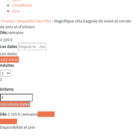
Conditions
Avis
›
France
›
Roquefort-les-Pins
› Magnifique villa baignée de soleil et cernée
de pins et d'oliviers
Dès
/semaine
3 105
€
Les dates
Les dates
Add dates
Adultes
1
Enfants
Introduire dates
Dès
3 105
€
/semaine
Les dates
Les dates
Disponibilité et prix