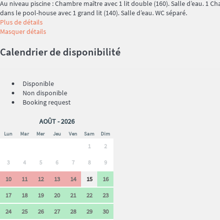
Au niveau piscine : Chambre maître avec 1 lit double (160). Salle d’eau. 1 C
dans le pool-house avec 1 grand lit (140). Salle d’eau. WC séparé.
Plus de détails
Masquer détails
Calendrier de disponibilité
Disponible
Non disponible
Booking request
AOÛT - 2026
Lun
Mar
Mer
Jeu
Ven
Sam
Dim
1
2
3
4
5
6
7
8
9
10
11
12
13
14
15
16
17
18
19
20
21
22
23
24
25
26
27
28
29
30