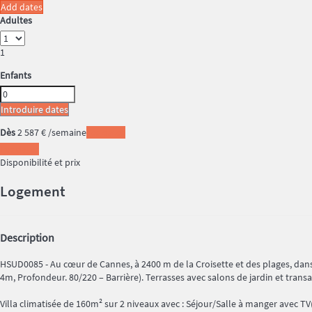
Add dates
Adultes
1
Enfants
Introduire dates
Dès
2 587
€
/semaine
Les dates
Les dates
Disponibilité et prix
Logement
Description
HSUD0085 - Au cœur de Cannes, à 2400 m de la Croisette et des plages, dans u
4m, Profondeur. 80/220 – Barrière). Terrasses avec salons de jardin et tran
Villa climatisée de 160m² sur 2 niveaux avec : Séjour/Salle à manger avec TV