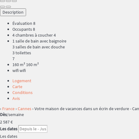
Description
Évaluation
8
Occupants
8
4 chambres à coucher
4
1 salle de bain avec baignoire
3 salles de bain avec douche
3 toilettes
7
160 m²
160 m²
wifi
wifi
Logement
Carte
Conditions
Avis
›
France
›
Cannes
› Votre maison de vacances dans un écrin de verdure - Ca
Dès
/semaine
2 587
€
Les dates
Les dates