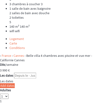
3 chambres à coucher
3
1 salle de bain avec baignoire
2 salles de bain avec douche
2 toilettes
5
140 m²
140 m²
wifi
wifi
Logement
Carte
Conditions
›
France
›
Cannes
› Belle villa 4 chambres avec piscine et vue mer -
Californie Cannes
Dès
/semaine
3 990
€
Les dates
Les dates
Add dates
Adultes
1