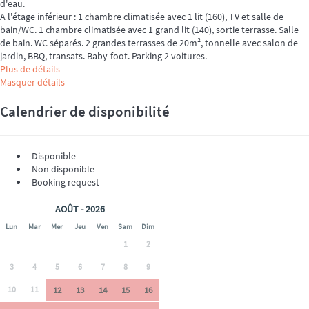
d'eau.
A l'étage inférieur : 1 chambre climatisée avec 1 lit (160), TV et salle de
bain/WC. 1 chambre climatisée avec 1 grand lit (140), sortie terrasse. Salle
de bain. WC séparés. 2 grandes terrasses de 20m², tonnelle avec salon de
jardin, BBQ, transats. Baby-foot. Parking 2 voitures.
Plus de détails
Masquer détails
Calendrier de disponibilité
Disponible
Non disponible
Booking request
AOÛT - 2026
Lun
Mar
Mer
Jeu
Ven
Sam
Dim
1
2
3
4
5
6
7
8
9
10
11
12
13
14
15
16