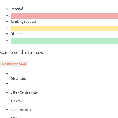
Réservé
Booking request
Disponible
Carte et distances
Points d'intérêt
Distances
Ville - Centre ville
1,2 km
Supermarché